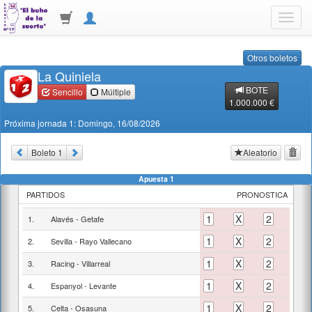
Toggl
navig
Otros boletos
La Quiniela
BOTE
Sencillo
Múltiple
1.000.000 €
Próxima jornada 1: Domingo, 16/08/2026
Boleto
1
Aleatorio
Apuesta
1
PARTIDOS
PRONOSTICA
1
X
2
1.
Alavés
-
Getafe
1
X
2
2.
Sevilla
-
Rayo Vallecano
1
X
2
3.
Racing
-
Villarreal
1
X
2
4.
Espanyol
-
Levante
1
X
2
5.
Celta
-
Osasuna