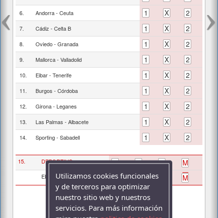
1
X
2
6.
Andorra
-
Ceuta
1
X
2
7.
Cádiz
-
Celta B
1
X
2
8.
Oviedo
-
Granada
1
X
2
9.
Mallorca
-
Valladolid
1
X
2
10.
Eibar
-
Tenerife
1
X
2
11.
Burgos
-
Córdoba
1
X
2
12.
Girona
-
Leganes
1
X
2
13.
Las Palmas
-
Albacete
1
X
2
14.
Sporting
-
Sabadell
15.
DEPORTIVO
0
1
2
M
Utilizamos cookies funcionales
ELCHE
0
1
2
M
y de terceros para optimizar
nuestro sitio web y nuestros
servicios. Para más información