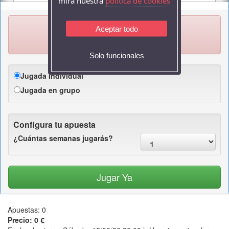
mira nuestra
politica de cookies
Aceptar todo
Jornada:
DíaD(16/08)
Solo funcionales
Jugada Individual
Jugada en grupo
Configura tu apuesta
¿Cuántas semanas jugarás?
Apuestas:
0
Precio:
0 €